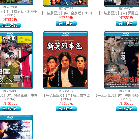
BC-67931
BC-67738
BC-66370
】[中] 魔唇劫 / 邪神拳
【平裝版藍光】[中] 皇家飯 (1986)
【平裝版藍光】[中] 夢醒血未停
(1991)
NT$50元
NT$50元
NT$50元
BC-36096
BC-35802
BC-35016
光】[中] 開發區殺人事件
【平裝版藍光】[中] 新英雄本色
【平裝版藍光】[中] 黑獄斷
(1994)
(1994)
(1997)
NT$50元
NT$50元
NT$50元