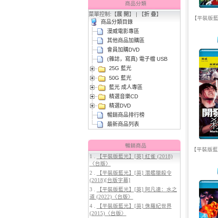
商品分類
菜單控制:【
展 開
】 | 【
折 疊
】
【平裝版藍光
商品分類目錄
漫威電影專區
其他商品加購區
會員加購DVD
(雜誌，寫真) 電子檔 USB
25G 藍光
2.
【平裝版藍光】[英] 阿凡達3：火
50G 藍光
與燼 (2025)(Atmos 版)〈台版〉
藍光 成人專區
精選音樂CD
精選DVD
暢銷商品排行榜
最新商品列表
暢銷商品
【平裝版藍
1 .
【平裝版藍光】[英] 紅雀 (2018)
〈台版〉
3.
【平裝版藍光】[英] 穿著PRADA
2 .
【平裝版藍光】[英] 潛艦獵殺令
的惡魔 2 (2026)[台版字幕]
(2018)[台版字幕]
3 .
【平裝版藍光】[英] 阿凡達：水之
道 (2022)〈台版〉
4 .
【平裝版藍光】[英] 侏羅紀世界
(2015)〈台版〉