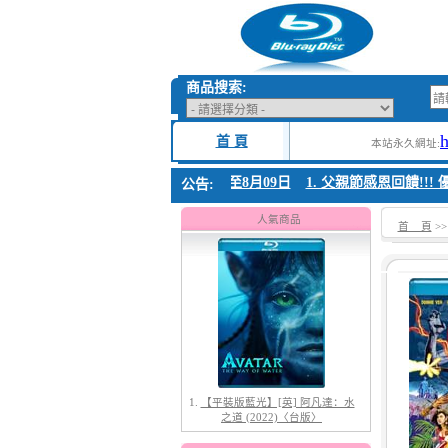
商品搜索:
首 頁
本站永久網址:
. 父親節感恩回饋!!! 優惠時間 8月04日至8月09日
1. 父親節感恩回饋!!! 
公告:
人氣商品
首 頁
>
1.
【平裝版藍光】[英] 阿凡達：水
之道 (2022)〈台版〉