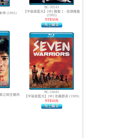
BC-39243
【平裝版藍光】[中] 賭聖 2 - 街頭賭聖
 (1991)
(1995)
NT$50元
BC-16645
腸歌之砌生豬肉
【平裝版藍光】[中] 忠義群英 (1989)
NT$50元