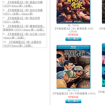
5 .
【平裝版藍光】[英] 毀滅大作戰
(2018)(Atmos 版)〈台版〉
6 .
【平裝版藍光】[英] 加州大地震
(2015)〈台版〉(Atmos 版)
7 .
【平裝版藍光】[英] 明日世界
(2015)〈台版〉
5.
【平裝版藍光】[英] 巔峰獵殺
BC-78165
(2026)
8 .
【平裝版藍光】[英] 魔鬼終結者：
【平裝版藍光】[中] 香港奇案 2026
【平
黑暗宿命 (2019) (Atmos 版)〈台版〉
(2026)
9 .
【平裝版藍光】[英] 水行俠 (2018)
NT$50元
(Atmos 版)〈台版〉
10 .
【平裝版藍光】[英] 古墓奇兵
(2018)(Atmos 版)〈台版〉
6.
【平裝版藍光】[英] 曼達洛人與
古古 (2026)[台版字幕]
BC-78123
【平裝
【平裝版藍光】[中] 平原遊擊隊 (1955)
NT$50元