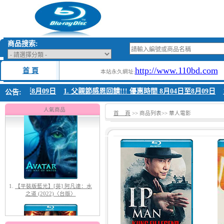
商品搜索:
http://www.110bd.com
首 頁
本站永久網址:
8月04日至8月09日
1. 父親節感恩回饋!!! 優惠時間 8月04日至8月09日
1
公告:
1.
【平裝版藍光】[英] 阿凡達：水
之道 (2022)〈台版〉
人氣商品
首 頁
>> 商品列表>> 華人電影
2.
【平裝版藍光】[英] 阿凡達3：火
與燼 (2025)(Atmos 版)〈台版〉