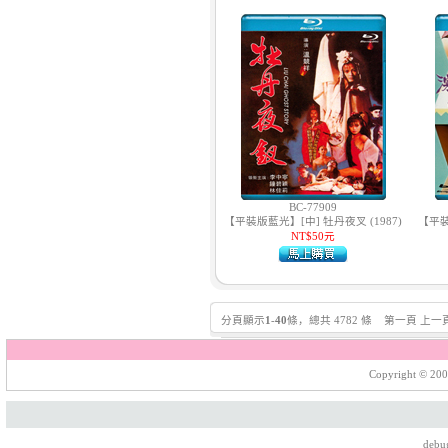
BC-77909
【平裝版藍光】[中] 牡丹夜叉 (1987)
【平裝
NT$50元
分頁顯示
1
-
40
條，總共 4782 條 第一頁 上一
Copyright © 200
debu