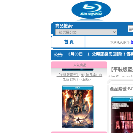
商品搜索:
首 頁
本站永久網址:
節感恩回饋!!! 優惠時間 8月04日至8月09日
1. 父親節感恩回饋!!! 優惠時間
公告:
1.
【平裝版藍光】[英] 阿凡達：水
之道 (2022)〈台版〉
人氣商品
【平裝版藍光
John Williams - A
產品編號:BC-
2.
【平裝版藍光】[英] 阿凡達3：火
與燼 (2025)(Atmos 版)〈台版〉