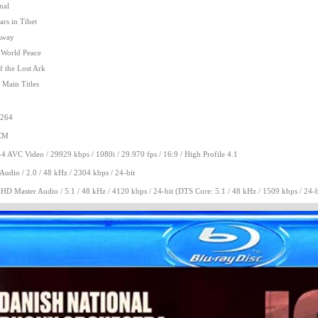
nal
rs in Tibet
Away
 World Peace
f the Lost Ark
 Main Titles
264
CM
VC Video / 29929 kbps / 1080i / 29.970 fps / 16:9 / High Profile 4.1
io / 2.0 / 48 kHz / 2304 kbps / 24-bit
 Master Audio / 5.1 / 48 kHz / 4120 kbps / 24-bit (DTS Core: 5.1 / 48 kHz / 1509 kbps / 24-b