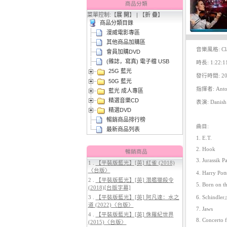
商品分類
菜單控制:【
展 開
】 | 【
折 疊
】
商品分類目錄
漫威電影專區
其他商品加購區
音樂風格: Clas
會員加購DVD
(雜誌，寫真) 電子檔 USB
時長: 1:22:1
25G 藍光
3.
【平裝版藍光】[英] 太空超人
發行時間: 20
50G 藍光
(2026)[台版字幕]
指揮者: Anto
藍光 成人專區
精選音樂CD
表演: Danish 
精選DVD
暢銷商品排行榜
曲目:
最新商品列表
1. E.T.
2. Hook
暢銷商品
3. Jurassik P
1 .
【平裝版藍光】[英] 紅雀 (2018)
〈台版〉
4. Harry Pot
4.
【平裝版藍光】[英] 穿著PRADA
2 .
【平裝版藍光】[英] 潛艦獵殺令
的惡魔 2 (2026)[台版字幕]
5. Born on th
(2018)[台版字幕]
3 .
【平裝版藍光】[英] 阿凡達：水之
6. Schindler
道 (2022)〈台版〉
7. Jaws
4 .
【平裝版藍光】[英] 侏羅紀世界
8. Concerto 
(2015)〈台版〉