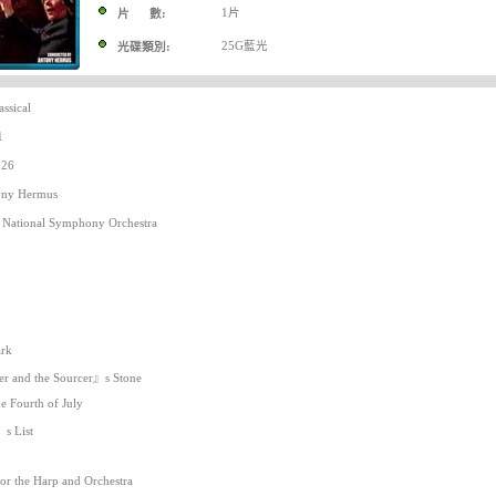
1片
片 數:
25G藍光
光碟類別:
sical
1
26
ny Hermus
National Symphony Orchestra
ark
ter and the Sourcer』s Stone
e Fourth of July
』s List
for the Harp and Orchestra