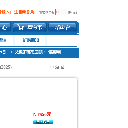
員登入]
[注冊新會員]
購物車中有
件商品
留言
訂購需知
1. 父親節感恩回饋!!! 優惠時間 8月04日至8月09日
1. 父親節感恩回饋!!
25)
<< 返 回
NT$50元