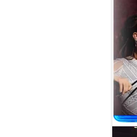
9.
【平裝版藍光】[英] 絕地營救 /
盟約 (2023)[正式版](Atmos 版)
10.
【平裝版藍光】[英] 坎達哈行動
/ 坎大哈陷落 (2023) [正式版]
1.
【平裝版藍光】[英] 阿凡達：水
之道 (2022)〈台版〉