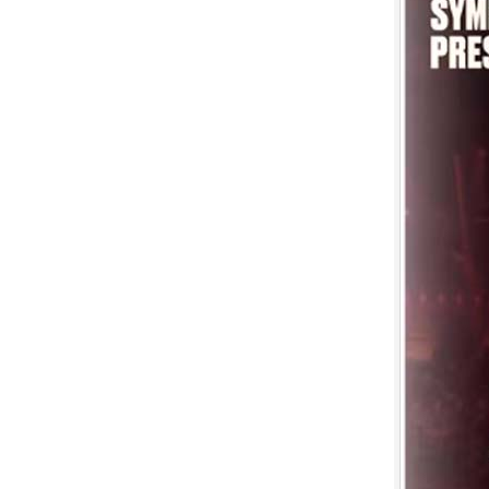
7.
【平裝版藍光】[英] 印第安納瓊
斯：命運輪盤 (2023)[正式版]
8.
【平裝版藍光】[英] 玩命關頭 X /
玩命關頭 10 (2023)[台版字幕]