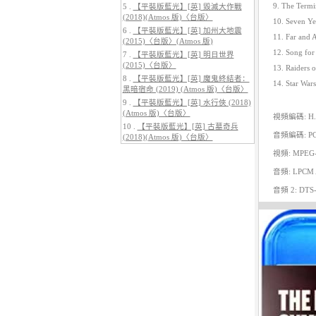
9. The Termi
5 .
【平裝版藍光】[英] 毀滅大作戰
(2018)(Atmos 版)〈台版〉
10. Seven Yea
6 .
【平裝版藍光】[英] 加州大地震
11. Far and 
(2015)〈台版〉(Atmos 版)
12. Song for
7 .
【平裝版藍光】[英] 明日世界
(2015)〈台版〉
13. Raiders o
5.
【平裝版藍光】[英] 巔峰獵殺
(2026)
8 .
【平裝版藍光】[英] 魔鬼終結者：
14. Star Wars
黑暗宿命 (2019) (Atmos 版)〈台版〉
9 .
【平裝版藍光】[英] 水行俠 (2018)
(Atmos 版)〈台版〉
視頻編碼: H.
10 .
【平裝版藍光】[英] 古墓奇兵
音頻編碼: P
(2018)(Atmos 版)〈台版〉
視頻: MPEG-4 A
音頻: LPCM Aud
音頻 2: DTS-HD
6.
【平裝版藍光】[英] 曼達洛人與
古古 (2026)[台版字幕]