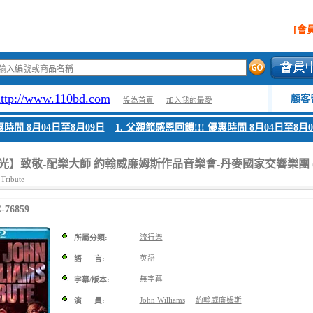
[會
http://www.110bd.com
顧客
設為首頁
加入我的最愛
 8月04日至8月09日
1. 父親節感恩回饋!!! 優惠時間 8月04日至8月09日
】致敬-配樂大師 約翰威廉姆斯作品音樂會-丹麥國家交響樂團 (20
 Tribute
76859
流行樂
所屬分類:
英語
語 言:
無字幕
字幕/版本:
John Williams
約翰威廉姆斯
演 員: