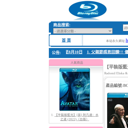
商品搜索:
首 頁
本站永久網址:
 父親節感恩回饋!!! 優惠時間 8月04日至8月10日
1. 父親節感恩回饋!!! 優
公告:
1.
【平裝版藍光】[英] 阿凡達：水
之道 (2022)〈台版〉
人氣商品
【平裝版藍光
Radomil Eliska &
產品編號:BC-
2.
【平裝版藍光】[英] 阿凡達3：火
與燼 (2025)(Atmos 版)〈台版〉