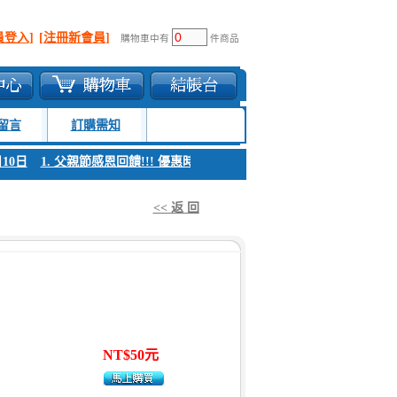
員登入]
[注冊新會員]
購物車中有
件商品
留言
訂購需知
0日
1. 父親節感恩回饋!!! 優惠時間 8月04日至8月10日
1. 父親節感恩回
<< 返 回
NT$50元