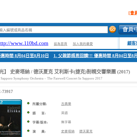
[會
http://www.110bd.com
顧客
設為首頁
加入我的最愛
惠時間 8月04日至8月10日
1. 父親節感恩回饋!!! 優惠時間 8月04日至8月1
】 史麥塔納 / 德沃夏克 艾利斯卡(捷克)劄幌交響樂團 (2017)
 Sapporo Symphony Orchestra – The Farewell Concert In Sapporo 2017
73917
古典樂
所屬分類:
英語
語 言:
無字幕
字幕/版本:
史麥塔納
德沃夏克
演 員: