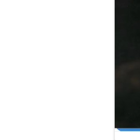
7.
【平裝版藍光】[英] 印第安納瓊
斯：命運輪盤 (2023)[正式版]
8.
【平裝版藍光】[英] 玩命關頭 X /
玩命關頭 10 (2023)[台版字幕]