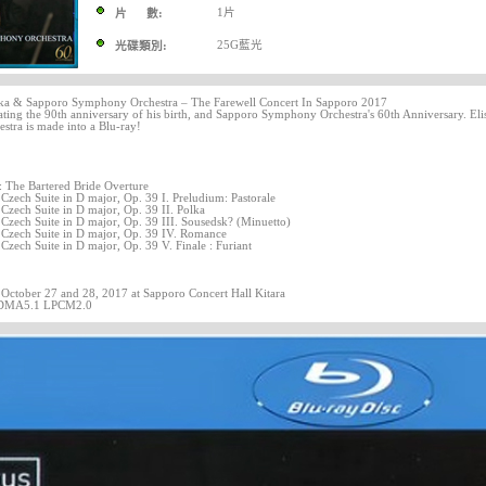
1片
片 數:
25G藍光
光碟類別:
ka & Sapporo Symphony Orchestra – The Farewell Concert In Sapporo 2017
ating the 90th anniversary of his birth, and Sapporo Symphony Orchestra's 60th Anniversary. Elisk
estra is made into a Blu-ray!
: The Bartered Bride Overture
Czech Suite in D major, Op. 39 I. Preludium: Pastorale
Czech Suite in D major, Op. 39 II. Polka
 Czech Suite in D major, Op. 39 III. Sousedsk? (Minuetto)
 Czech Suite in D major, Op. 39 IV. Romance
Czech Suite in D major, Op. 39 V. Finale : Furiant
October 27 and 28, 2017 at Sapporo Concert Hall Kitara
DMA5.1 LPCM2.0