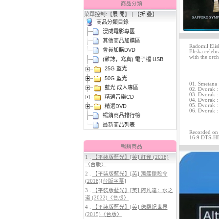
商品分類
菜單控制:【
展 開
】 | 【
折 疊
】
商品分類目錄
漫威電影專區
其他商品加購區
Radomil Elis
會員加購DVD
Eliska celebr
with the orch
(雜誌，寫真) 電子檔 USB
25G 藍光
3.
【平裝版藍光】[英] 太空超人
50G 藍光
(2026)[台版字幕]
01. Smetana 
藍光 成人專區
02. Dvorak : 
03. Dvorak : 
精選音樂CD
04. Dvorak :
05. Dvorak :
精選DVD
06. Dvorak : 
暢銷商品排行榜
最新商品列表
Recorded on 
16:9 DTS-H
暢銷商品
1 .
【平裝版藍光】[英] 紅雀 (2018)
〈台版〉
4.
【平裝版藍光】[英] 穿著PRADA
2 .
【平裝版藍光】[英] 潛艦獵殺令
的惡魔 2 (2026)[台版字幕]
(2018)[台版字幕]
3 .
【平裝版藍光】[英] 阿凡達：水之
道 (2022)〈台版〉
4 .
【平裝版藍光】[英] 侏羅紀世界
(2015)〈台版〉