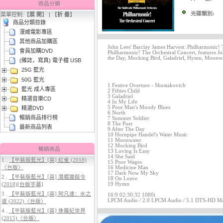
商品分類
光碟類別:
菜單控制:【
展 開
】 | 【
折 疊
】
商品分類目錄
漫威電影專區
其他商品加購區
John Lees' Barclay James Harvest: Philharmonic! 
會員加購DVD
Philharmonic! The Orchestral Concert, features Jo
the Day, Mocking Bird, Galadriel, Hymn, Moonwat
(雜誌，寫真) 電子檔 USB
25G 藍光
50G 藍光
3.
【平裝版藍光】[英] 太空超人
1 Festive Overture - Shostakovich
(2026)[台版字幕]
藍光 成人專區
2 Fifties Child
3 Galadriel
精選音樂CD
4 In My Life
5 Poor Man's Moody Blues
精選DVD
6 North
暢銷商品排行榜
7 Summer Soldier
8 The Poet
最新商品列表
9 After The Day
10 Hornpipe Handel's Water Music
11 Moonwater
12 Mocking Bird
暢銷商品
13 Loving Is Easy
14 She Said
1 .
【平裝版藍光】[英] 紅雀 (2018)
15 Poor Wages
〈台版〉
16 Medicine Man
17 Dark Now My Sky
2 .
【平裝版藍光】[英] 潛艦獵殺令
18 On Leave
4.
【平裝版藍光】[英] 穿著PRADA
19 Hymn
(2018)[台版字幕]
的惡魔 2 (2026)[台版字幕]
3 .
【平裝版藍光】[英] 阿凡達：水之
16:9 02:30:32 1080i
LPCM Audio / 2.0 LPCM Audio / 5.1 DTS-HD Mas
道 (2022)〈台版〉
4 .
【平裝版藍光】[英] 侏羅紀世界
(2015)〈台版〉